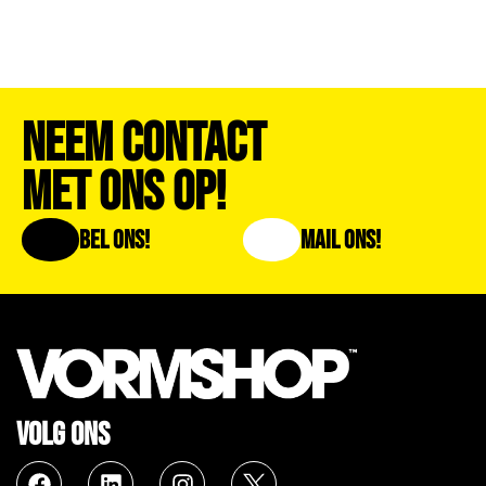
Neem Contact
Met Ons Op!
Bel Ons!
Mail Ons!
VOLG ONS