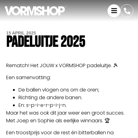
15 APRIL 2025
PADELUITJE 2025
Rematch! Het JOUW x VORMSHOP padeluitje. 🎾
Een samenvatting:
De ballen vlogen ons om de oren;
Richting de andere banen.
En: s-p-i-e-r-p-i-j-n.
Maar het was ook dit jaar weer een groot succes.
Met Joep en Sophie als eerlijke winnaars. 🏆
Een troostprijs voor de rest én bitterballen na