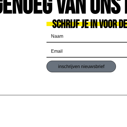
Genoeg Van Ons 
Schrijf Je In Voor D
inschrijven nieuwsbrief