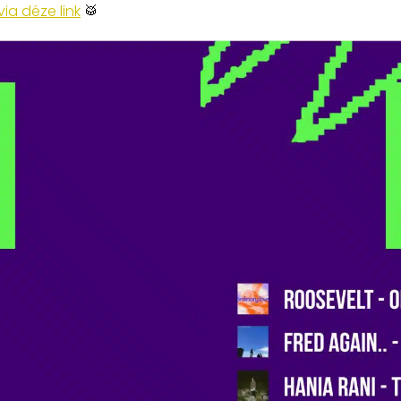
via déze link
🥁