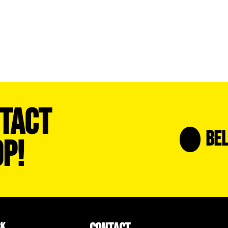
tact
Bel
p!
RK