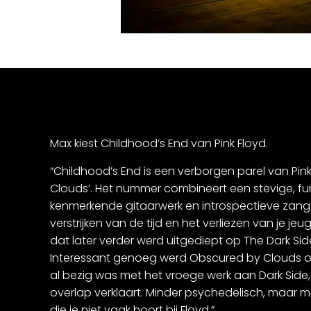
Max kiest Childhood’s End van Pink Floyd.
“Childhood’s End is een verborgen parel van Pin
Clouds’. Het nummer combineert een stevige, fun
kenmerkende gitaarwerk en introspectieve zang.
verstrijken van de tijd en het verliezen van je
dat later verder werd uitgediept op The Dark Si
Interessant genoeg werd Obscured by Clouds 
al bezig was met het vroege werk aan Dark Side
overlap verklaart. Minder psychedelisch, maar 
die je niet vaak hoort bij Floyd.”