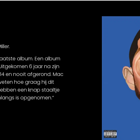
ller.
 laatste album. Een album
Uitgekomen 6 jaar na zijn
014 en nooit afgerond. Mac
 weten hoe graag hij dit
hebben een knap staaltje
 onlangs is opgenomen.”