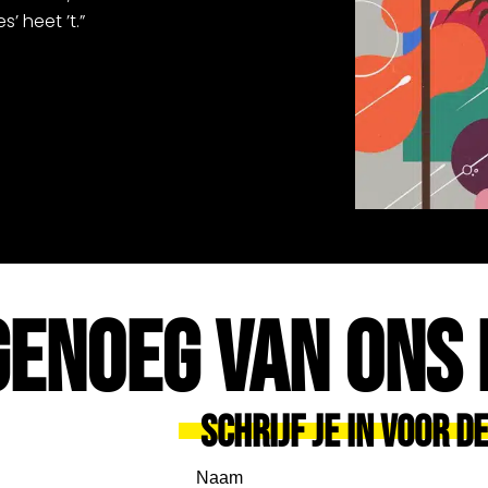
’ heet ’t.”
Genoeg Van Ons 
Schrijf Je In Voor D