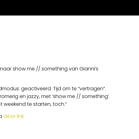
d naar show me // something van Gianni’s
modus: geactiveerd. Tijd om te “vertragen”.
romerig en jazzy, met ‘show me // something’.
t weekend te starten, toch.”
ia
déze link.