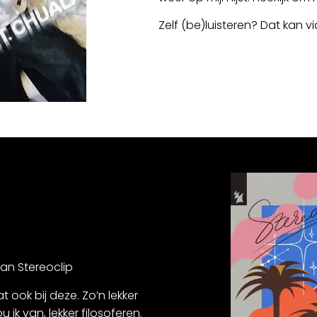
Zelf (be)luisteren? Dat kan v
van Stereoclip
at ook bij deze. Zo’n lekker
ik van, lekker filosoferen.