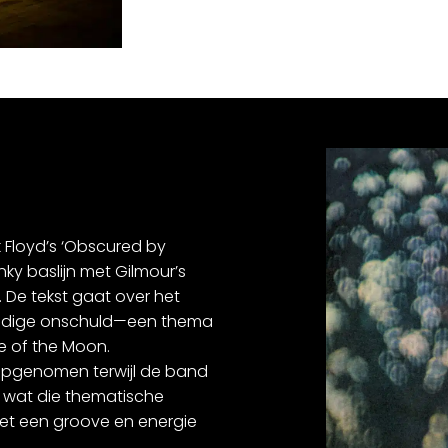
k Floyd’s ‘Obscured by
ky baslijn met Gilmour’s
 De tekst gaat over het
 jeugdige onschuld—een thema
de of the Moon.
opgenomen terwijl de band
, wat die thematische
met een groove en energie