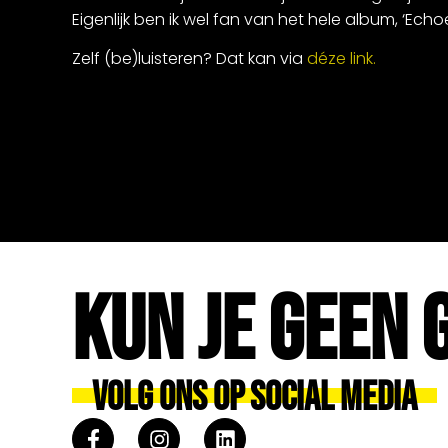
Eigenlijk ben ik wel fan van het hele album, ‘Echoes
Zelf (be)luisteren? Dat kan via
déze link.
Kun Je Geen 
Volg Ons Op Social Media