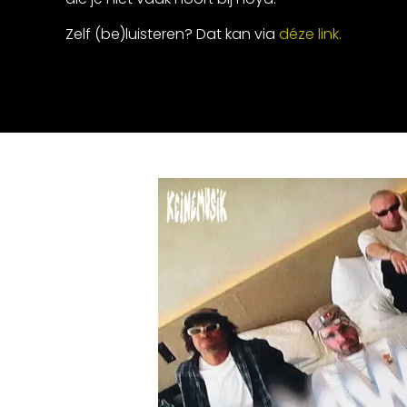
Zelf (be)luisteren? Dat kan via
déze link.