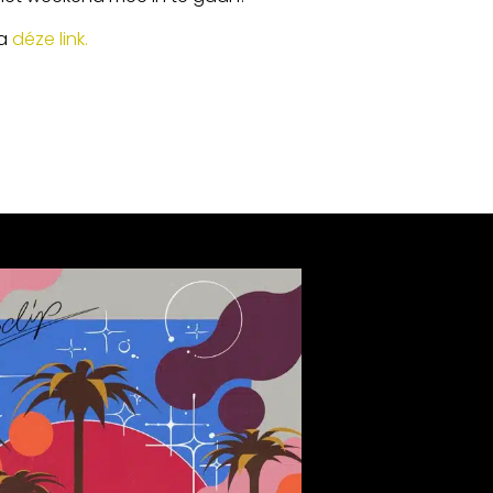
ia
déze link.