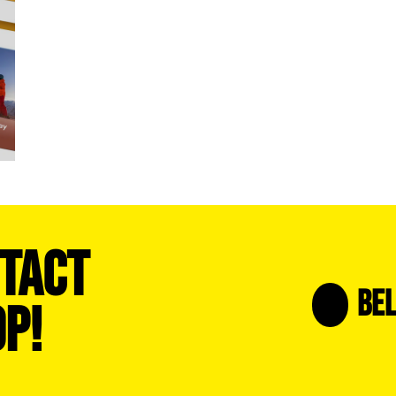
tact
Bel
p!