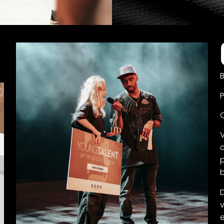
B
O
V
c
p
e