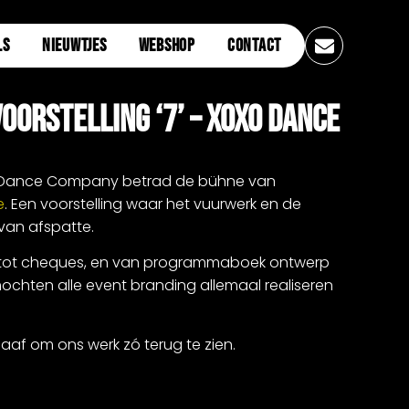
LS
NIEUWTJES
WEBSHOP
CONTACT
oorstelling ‘7’ – XOXO Dance
O Dance Company betrad de bühne van
e
. Een voorstelling waar het vuurwerk en de
 van afspatte.
 tot cheques, en van programmaboek ontwerp
 mochten alle event branding allemaal realiseren
aaf om ons werk zó terug te zien.