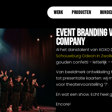
WERK
PRODUCTEN
BUNDE
Event Branding V
Company
Al het danstalent van XOX
Schouwburg Odeon in Zwoll
gouden confetti – letterlijk –
Van beeldmerk ontwikkeling
tot presentatie kaarten: wij
voor theatervoorstelling ‘7’.
En wat een show. Echt heel g
Encore!