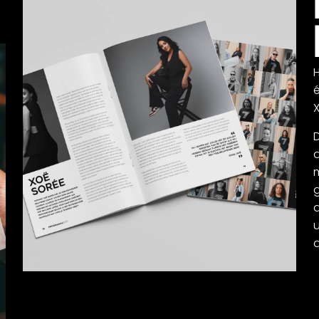
D
d
d
u