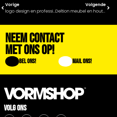
Vorige
Volgende
logo design en professionele website – Vrienden van de Bouw
Deltion meubel en hout 2022
Neem Contact
Met Ons Op!
Bel Ons!
Mail Ons!
VOLG ONS