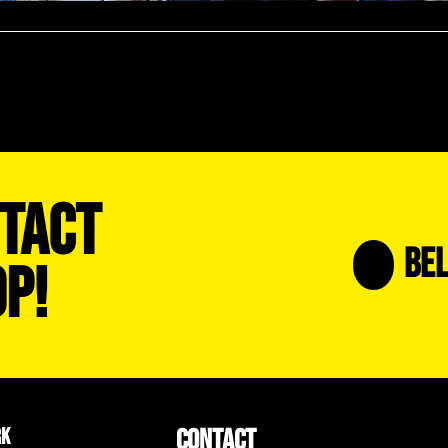
tact
Bel
p!
CONTACT
RK