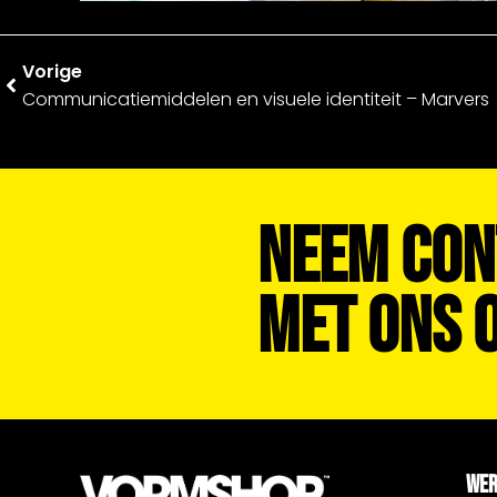
Vorige
Communicatiemiddelen en visuele identiteit – Marvers
Neem Con
Met Ons O
WE