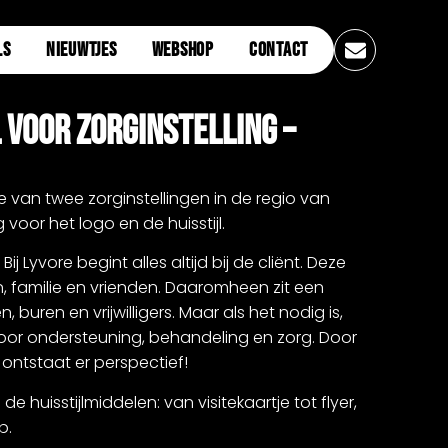
LS
NIEUWTJES
WEBSHOP
CONTACT
l Voor Zorginstelling –
ie van twee zorginstellingen in de regio van
 voor het logo en de huisstijl.
j Lyvore begint alles altijd bij de cliënt. Deze
 familie en vrienden. Daaromheen zit een
 buren en vrijwilligers. Maar als het nodig is,
 voor ondersteuning, behandeling en zorg. Door
ontstaat er perspectief!
e huisstijlmiddelen: van visitekaartje tot flyer,
p.