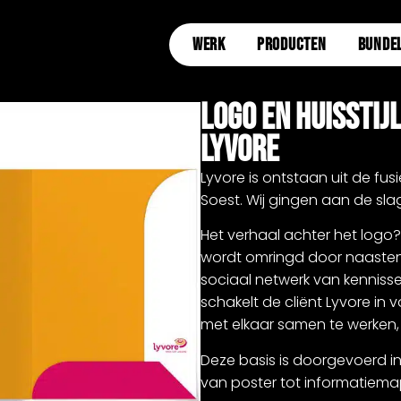
WERK
PRODUCTEN
BUNDE
Logo En Huisstij
Lyvore
Lyvore is ontstaan uit de fus
Soest. Wij gingen aan de slag
Het verhaal achter het logo? Bi
wordt omringd door naasten,
sociaal netwerk van kennissen,
schakelt de cliënt Lyvore in
met elkaar samen te werken, 
Deze basis is doorgevoerd in d
van poster tot informatiema