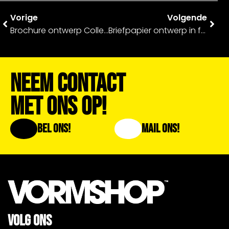
Vorige
Volgende
Brochure ontwerp Collegeplan Techniek & Gebouwde Omgeving – Deltion College
Briefpapier ontwerp in frisse huisstijl – Lente Verzekeringen
Neem Contact
Met Ons Op!
Bel Ons!
Mail Ons!
VOLG ONS