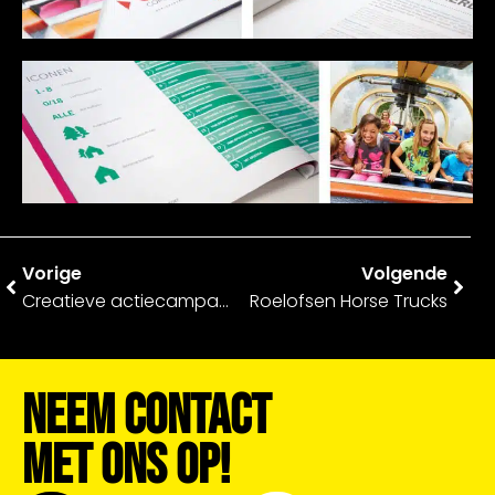
Vorige
Volgende
Creatieve actiecampagne en drukwerk – Spøtted Zwolle
Roelofsen Horse Trucks
Neem Contact
Met Ons Op!