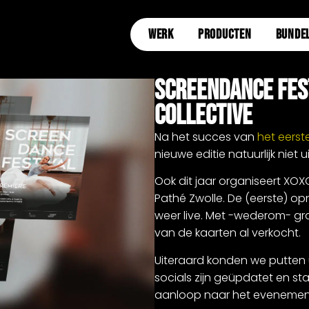
WERK
PRODUCTEN
BUNDE
ScreenDance Fest
Collective
Na het succes van
het eerst
nieuwe editie natuurlijk niet ui
Ook dit jaar organiseert XOX
Pathé Zwolle. De (eerste) o
weer live. Met -wederom- g
van de kaarten al verkocht.
Uiteraard konden we putten 
socials zijn geüpdatet en st
aanloop naar het evenemen