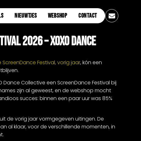
LS
NIEUWTJES
WEBSHOP
CONTACT
ival 2026 – XOXO Dance
e ScreenDance Festival, vorig jaar
, kón een
tblijven.
O Dance Collective een ScreenDance Festival bij
pnames zijn al geweest, en de webshop mocht
randioos succes: binnen een paar uur was 85%
uit de vorig jaar vormgegeven uitingen. De
aan al klaar, voor de verschillende momenten, in
t.