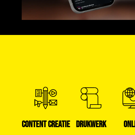
CONTENT CREATIE
DRUKWERK
ONL