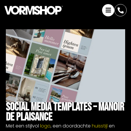
Social Media Templates – Manoir
De Plaisance
Met een stijlvol
logo
, een doordachte
huisstijl
en