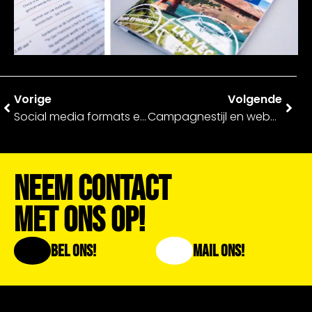
Vorige
Volgende
Social media formats en communicatiemiddelen – ten Hag Makelaars
Campagnestijl en webdesing – Winkelcentrum Stadshagen
Neem Contact
Met Ons Op!
Bel Ons!
Mail Ons!