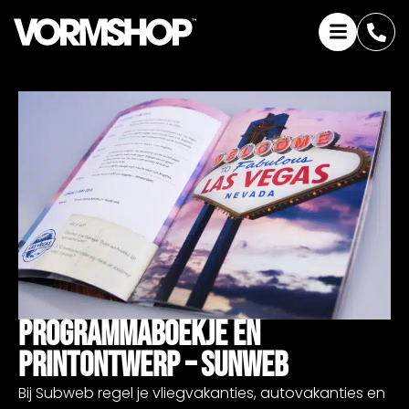
Programmaboekje En
Printontwerp – Sunweb
Bij Subweb regel je vliegvakanties, autovakanties en