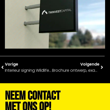
Vorige
Volgende
Interieur signing Wildlife lokalen – Zone.college
Brochure ontwerp, examenboek én jaarverslag – Deltion College
Neem Contact
Met Ons Op!