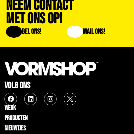
Neem Contact
Met Ons Op!
Bel Ons!
Mail Ons!
VOLG ONS
WERK
PRODUCTEN
NIEUWTJES