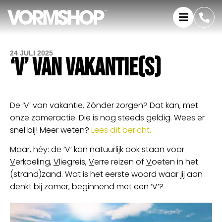
24 JULI 2025
‘V’ VAN VAKANTIE(S)
De ‘V’ van vakantie. Zónder zorgen? Dat kan, met
onze zomeractie. Die is nog steeds geldig. Wees er
snel bij! Meer weten?
Lees dít bericht.
Maar, héy: de ‘V’ kan natuurlijk ook staan voor
V
erkoeling,
V
liegreis,
V
erre reizen of
V
oeten in het
(strand)zand. Wat is het eerste woord waar jij aan
denkt bij zomer, beginnend met een ‘V’?