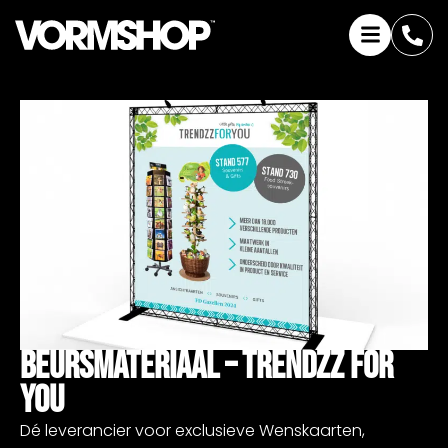
Beursmateriaal – Trendzz For
You
Dé leverancier voor exclusieve Wenskaarten,