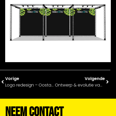
Vorige
Volgende
Logo redesign – Oostas Makelaars
Ontwerp & evolutie van nieuwe signing wegwijsborden – Zideris
Neem Contact