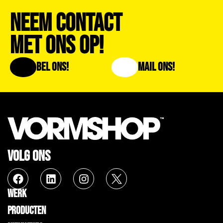
Neem Contact
Met Ons Op!
Bel Ons!
Mail Ons!
VOLG ONS
WERK
PRODUCTEN