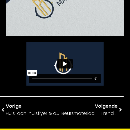
Vorige
Volgende
Huis-aan-huisflyer & advertentie – Apotheek Veluwelaan
Beursmateriaal – Trendzz For You