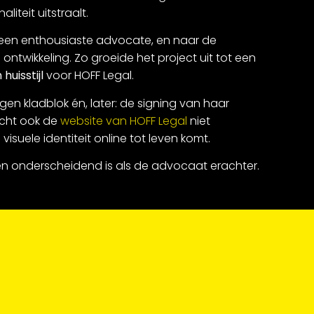
iteit uitstraalt.
 een enthousiaste advocate, en naar de
l ontwikkeling. Zo groeide het project uit tot een
 huisstijl
voor HOFF Legal.
gen kladblok én, later: de signing van haar
ocht ook de
website van HOFF Legal
niet
isuele identiteit online tot leven komt.
en onderscheidend is als de advocaat erachter.