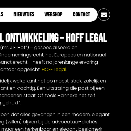
LS
NIEUWTJES
WEBSHOP
CONTACT
jl Ontwikkeling – HOFF Legal
r. J.F. Hoff) – gespecialiseerd en
 Ondernemingsrecht, het Europees en nationaal
anctierecht – heeft na jarenlange ervaring
kantoor opgericht:
HOFF Legal
.
idelijk welke kant het op moest: strak, zakelijk en
nt en krachtig. Een uitstraling die past bij een
schoenen staat. Of zoals Hanneke het zelf
 gehakt”.
ben dat alles gevangen in een modern, elegant
 (willen) blijven bij de advocatuur-clichés.
, maar een herkenbaar en elegant beeldmerk