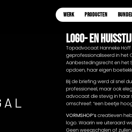
WERK
PRODUCTEN
BUNDE
Logo- En Huissti
Topadvocaat Hanneke Hoff (m
geprofessionaliseerd in het
Aanbestedingsrecht en het S
opdoen, haar eigen boetiek
Bij de briefing werd al snel du
professioneel, maar ook elega
advocaat die stevig in haar 
omschreef: “een beetje hoog
VORMSHOP’s
creatieven heb
logo. Waarin we uiteraard weg
Geen weegschalen of zuilen