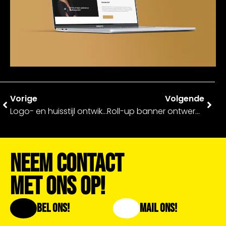
Vorige
Volgende
Logo- en huisstijl ontwikkeling – HOFF Legal
Roll-up banner ontwerp ‘De digitale brigade’ – Stichting De Opbouw
Neem Contact
Met Ons Op!
Bel Ons!
Mail Ons!