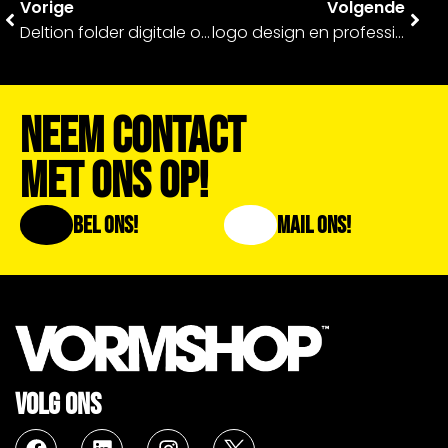
Vorige
Volgende
Deltion folder digitale ondertekening
logo design en professionele website – Vrienden van de Bouw
Neem Contact
Met Ons Op!
Bel Ons!
Mail Ons!
VOLG ONS