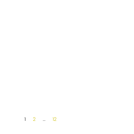
1
2
…
12