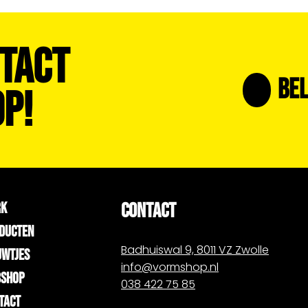
tact
Bel
p!
CONTACT
RK
DUCTEN
Badhuiswal 9, 8011 VZ Zwolle
UWTJES
info@vormshop.nl
SHOP
038 422 75 85
TACT