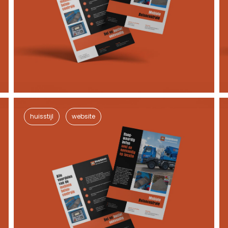
huisstijl
website