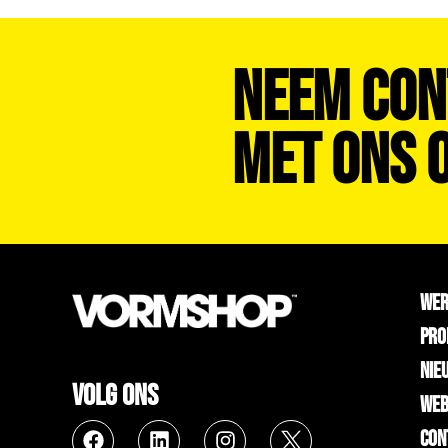
Neem Con
Met Ons O
WE
PRO
NIE
VOLG ONS
WEB
CON