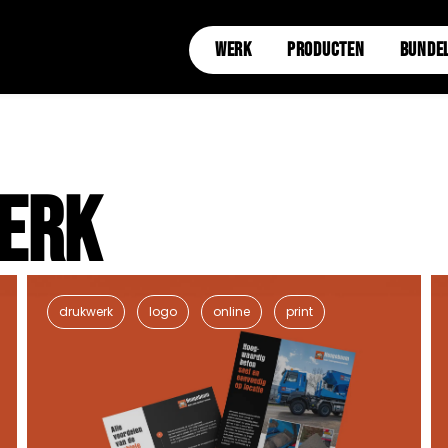
WERK
PRODUCTEN
BUNDE
Werk
drukwerk
logo
online
print