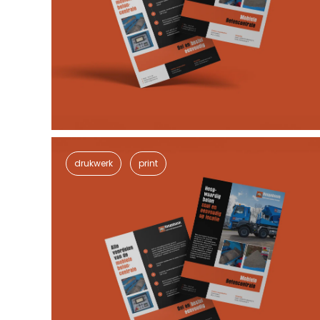
drukwerk
print