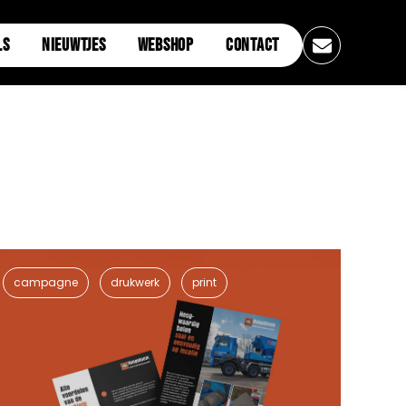
LS
NIEUWTJES
WEBSHOP
CONTACT
campagne
drukwerk
print